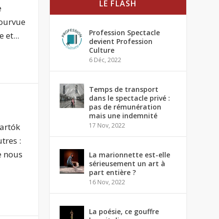
LE FLASH
e
pourvue
Profession Spectacle
et...
devient Profession
Culture
6 Déc, 2022
Temps de transport
dans le spectacle privé :
pas de rémunération
mais une indemnité
Bartók
17 Nov, 2022
tres :
e nous
La marionnette est-elle
sérieusement un art à
part entière ?
16 Nov, 2022
La poésie, ce gouffre