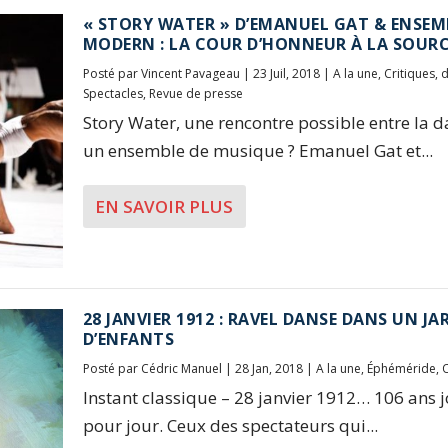
« STORY WATER » D’EMANUEL GAT & ENSEM
MODERN : LA COUR D’HONNEUR À LA SOUR
Posté par
Vincent Pavageau
|
23 Juil, 2018
|
A la une
,
Critiques
,
Spectacles
,
Revue de presse
Story Water, une rencontre possible entre la d
un ensemble de musique ? Emanuel Gat et...
EN SAVOIR PLUS
28 JANVIER 1912 : RAVEL DANSE DANS UN JA
D’ENFANTS
Posté par
Cédric Manuel
|
28 Jan, 2018
|
A la une
,
Éphéméride
,
Instant classique – 28 janvier 1912… 106 ans 
pour jour. Ceux des spectateurs qui...