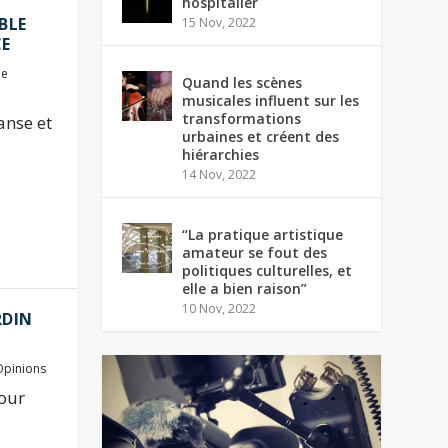
hospitalier
BLE
15 Nov, 2022
CE
de
Quand les scènes
musicales influent sur les
transformations
anse et
urbaines et créent des
hiérarchies
14 Nov, 2022
“La pratique artistique
amateur se fout des
politiques culturelles, et
elle a bien raison”
10 Nov, 2022
RDIN
Opinions
jour