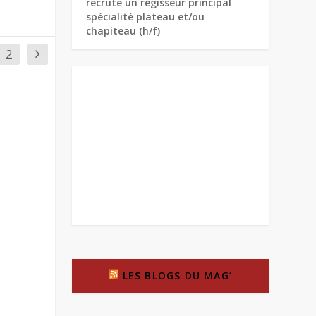
recrute un régisseur principal
spécialité plateau et/ou
chapiteau (h/f)
2
LES BLOGS DU MAG’