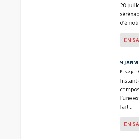
20 juil
sérénad
d’émoti
EN S
9 JANVI
Posté par
Instant
compose
l’une e
fait...
EN S