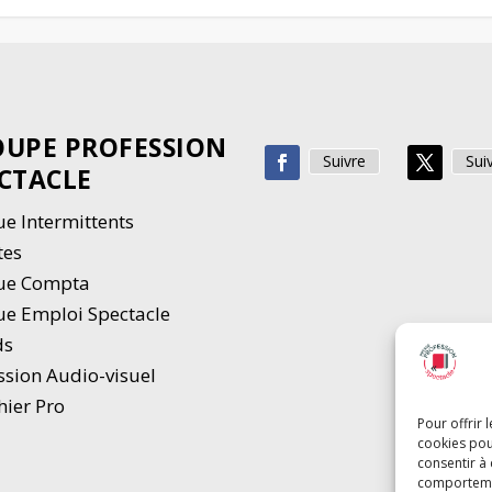
UPE PROFESSION
Suivre
Sui
CTACLE
e Intermittents
tes
ue Compta
e Emploi Spectacle
ds
ssion Audio-visuel
hier Pro
Pour offrir 
cookies pou
consentir à
comportement