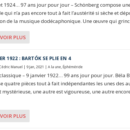
let 1924… 97 ans jour pour jour – Schönberg compose un
e qui n’a pas encore tout à fait l’austérité si sèche et dé
on de la musique dodécaphonique. Une œuvre qui grince 
AVOIR PLUS
ER 1922 : BARTÓK SE PLIE EN 4
Cédric Manuel
|
9 Jan, 2021
|
A la une
,
Éphéméride
 classique – 9 janvier 1922… 99 ans jour pour jour. Béla 
 quatre pièces tout à fait indépendantes les unes des au
st mystérieuse, une autre est vigoureuse, une autre encor
AVOIR PLUS