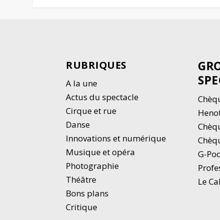
GRO
RUBRIQUES
SPE
A la une
Actus du spectacle
Chèqu
Cirque et rue
Heno
Danse
Chèq
Innovations et numérique
Chèqu
Musique et opéra
G-Po
Photographie
Profe
Thé
â
tre
Le Ca
Bons plans
Critique