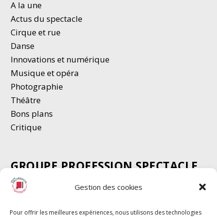
A la une
Actus du spectacle
Cirque et rue
Danse
Innovations et numérique
Musique et opéra
Photographie
Thé
â
tre
Bons plans
Critique
GROUPE PROFESSION SPECTACLE
Chèque Intermittents
Gestion des cookies
Henotes
Chèque Compta
Pour offrir les meilleures expériences, nous utilisons des technologies