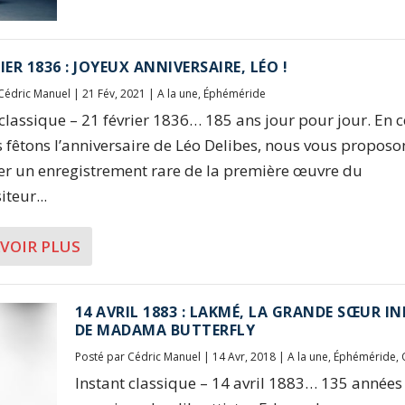
IER 1836 : JOYEUX ANNIVERSAIRE, LÉO !
Cédric Manuel
|
21 Fév, 2021
|
A la une
,
Éphéméride
 classique – 21 février 1836… 185 ans jour pour jour. En c
 fêtons l’anniversaire de Léo Delibes, nous vous proposo
er un enregistrement rare de la première œuvre du
teur...
AVOIR PLUS
14 AVRIL 1883 : LAKMÉ, LA GRANDE SŒUR I
DE MADAMA BUTTERFLY
Posté par
Cédric Manuel
|
14 Avr, 2018
|
A la une
,
Éphéméride
,
Instant classique – 14 avril 1883… 135 années