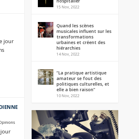
hospitalier
15 Nov, 2022
Quand les scènes
musicales influent sur les
transformations
e jour
urbaines et créent des
hiérarchies
ns
14 Nov, 2022
“La pratique artistique
amateur se fout des
politiques culturelles, et
elle a bien raison”
10 Nov, 2022
NDIENNE
Opinions
 jour