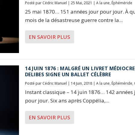
Posté par
Cédric Manuel
|
25 Mai, 2021
|
A la une
,
Éphéméride
25 mai 1870… 151 années jour pour jour. À q
mois de la désastreuse guerre contre la...
EN SAVOIR PLUS
14 JUIN 1876 : MALGRÉ UN LIVRET MÉDIOCRE
DELIBES SIGNE UN BALLET CÉLÈBRE
Posté par
Cédric Manuel
|
14 Juin, 2018
|
A la une
,
Éphéméride
,
Instant classique – 14 juin 1876… 142 années 
pour jour. Six ans après Coppélia,...
EN SAVOIR PLUS