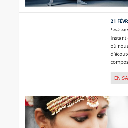
21 FÉVR
Posté par
Instant
où nous
d’écout
composi
EN S