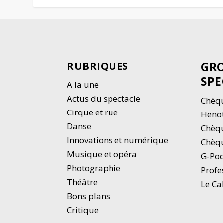
GRO
RUBRIQUES
SPE
A la une
Actus du spectacle
Chèqu
Cirque et rue
Heno
Danse
Chèq
Innovations et numérique
Chèqu
Musique et opéra
G-Po
Photographie
Profe
Thé
â
tre
Le Ca
Bons plans
Critique