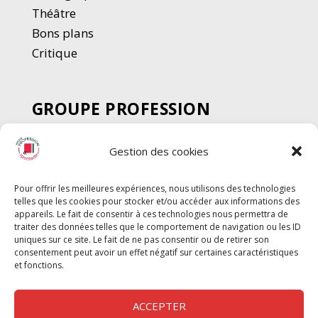
Thé
â
tre
Bons plans
Critique
GROUPE PROFESSION
SPECTACLE
Gestion des cookies
Chèque Intermittents
Henotes
Pour offrir les meilleures expériences, nous utilisons des technologies
Chèque Compta
telles que les cookies pour stocker et/ou accéder aux informations des
Chèque Emploi Spectacle
appareils. Le fait de consentir à ces technologies nous permettra de
traiter des données telles que le comportement de navigation ou les ID
G-Pods
uniques sur ce site. Le fait de ne pas consentir ou de retirer son
consentement peut avoir un effet négatif sur certaines caractéristiques
Profession Audio-visuel
Suivre
Suivre
et fonctions.
Le Cahier Pro
ACCEPTER