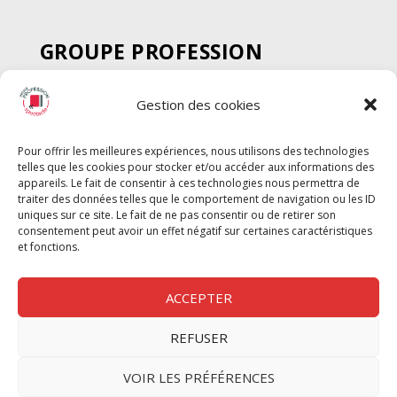
GROUPE PROFESSION
SPECTACLE
Gestion des cookies
Chèque Intermittents
Henotes
Pour offrir les meilleures expériences, nous utilisons des technologies
Chèque Compta
telles que les cookies pour stocker et/ou accéder aux informations des
Chèque Emploi Spectacle
appareils. Le fait de consentir à ces technologies nous permettra de
traiter des données telles que le comportement de navigation ou les ID
G-Pods
uniques sur ce site. Le fait de ne pas consentir ou de retirer son
consentement peut avoir un effet négatif sur certaines caractéristiques
Profession Audio-visuel
Suivre
Suivre
et fonctions.
Le Cahier Pro
ACCEPTER
REFUSER
Nous contacter
VOIR LES PRÉFÉRENCES
Politique de confidentilité