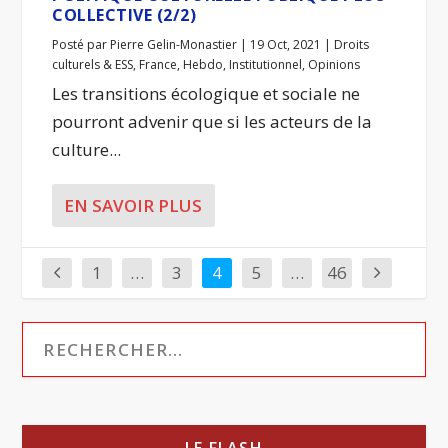
COLLECTIVE (2/2)
Posté par
Pierre Gelin-Monastier
|
19 Oct, 2021
|
Droits
culturels & ESS
,
France
,
Hebdo
,
Institutionnel
,
Opinions
Les transitions écologique et sociale ne
pourront advenir que si les acteurs de la
culture...
EN SAVOIR PLUS
1
…
3
4
5
…
46
LE FLASH