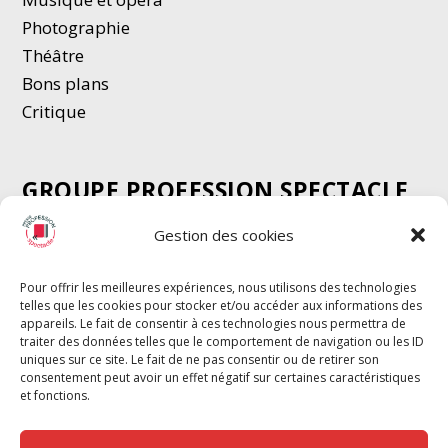
Photographie
Thé
â
tre
Bons plans
Critique
GROUPE PROFESSION SPECTACLE
Chèque Intermittents
Gestion des cookies
Henotes
Chèque Compta
Pour offrir les meilleures expériences, nous utilisons des technologies
telles que les cookies pour stocker et/ou accéder aux informations des
Chèque Emploi Spectacle
appareils. Le fait de consentir à ces technologies nous permettra de
G-Pods
traiter des données telles que le comportement de navigation ou les ID
uniques sur ce site. Le fait de ne pas consentir ou de retirer son
Profession Audio-visuel
Suivre
Suivre
consentement peut avoir un effet négatif sur certaines caractéristiques
Le Cahier Pro
et fonctions.