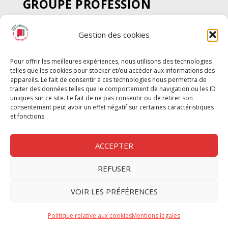
GROUPE PROFESSION
SPECTACLE
Gestion des cookies
Chèque Intermittents
Henotes
Pour offrir les meilleures expériences, nous utilisons des technologies
Chèque Compta
telles que les cookies pour stocker et/ou accéder aux informations des
Chèque Emploi Spectacle
appareils. Le fait de consentir à ces technologies nous permettra de
traiter des données telles que le comportement de navigation ou les ID
G-Pods
uniques sur ce site. Le fait de ne pas consentir ou de retirer son
consentement peut avoir un effet négatif sur certaines caractéristiques
Profession Audio-visuel
Suivre
Suivre
et fonctions.
Le Cahier Pro
ACCEPTER
REFUSER
Nous contacter
VOIR LES PRÉFÉRENCES
Politique de confidentilité
Politique relative aux cookies
Mentions légales