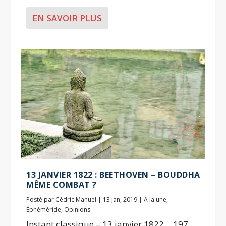
EN SAVOIR PLUS
13 JANVIER 1822 : BEETHOVEN – BOUDDHA
MÊME COMBAT ?
Posté par
Cédric Manuel
|
13 Jan, 2019
|
A la une
,
Éphéméride
,
Opinions
Instant classique – 13 janvier 1822… 197