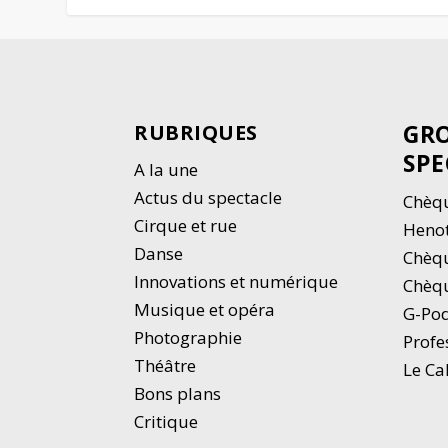
GRO
RUBRIQUES
SPE
A la une
Actus du spectacle
Chèqu
Cirque et rue
Heno
Danse
Chèq
Innovations et numérique
Chèqu
Musique et opéra
G-Po
Photographie
Profe
Thé
â
tre
Le Ca
Bons plans
Critique