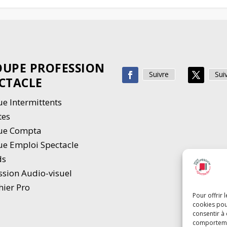
UPE PROFESSION
Suivre
Sui
CTACLE
e Intermittents
tes
ue Compta
e Emploi Spectacle
ds
ssion Audio-visuel
hier Pro
Pour offrir 
cookies pou
consentir à
comportement