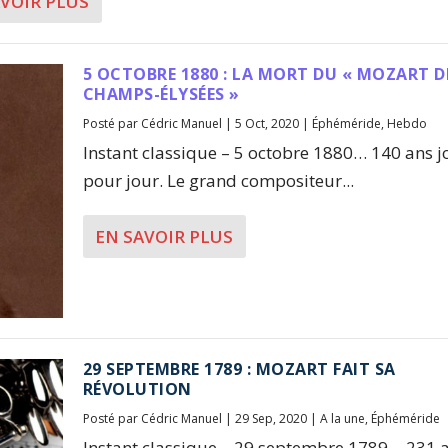
AVOIR PLUS
5 OCTOBRE 1880 : LA MORT DU « MOZART D
CHAMPS-ÉLYSÉES »
Posté par
Cédric Manuel
|
5 Oct, 2020
|
Éphéméride
,
Hebdo
Instant classique – 5 octobre 1880… 140 ans j
pour jour. Le grand compositeur...
EN SAVOIR PLUS
29 SEPTEMBRE 1789 : MOZART FAIT SA
RÉVOLUTION
Posté par
Cédric Manuel
|
29 Sep, 2020
|
A la une
,
Éphéméride
Instant classique – 29 septembre 1789… 231 a