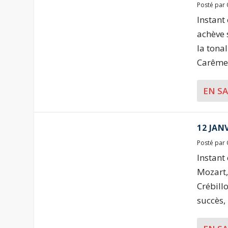
Posté par
Instant
achève 
la tona
Carême, 
EN S
12 JAN
Posté par
Instant
Mozart,
Crébill
succès,