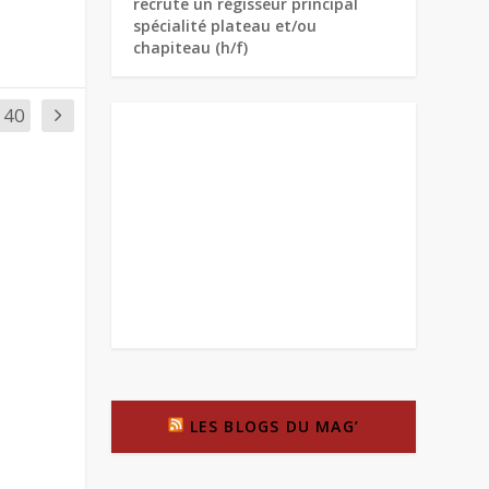
recrute un régisseur principal
spécialité plateau et/ou
chapiteau (h/f)
40
LES BLOGS DU MAG’