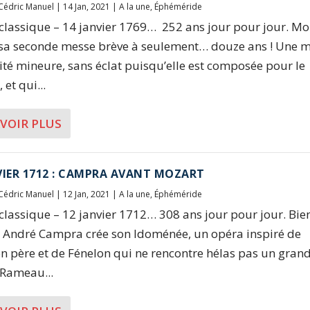
Cédric Manuel
|
14 Jan, 2021
|
A la une
,
Éphéméride
 classique – 14 janvier 1769… 252 ans jour pour jour. Mo
sa seconde messe brève à seulement… douze ans ! Une m
lité mineure, sans éclat puisqu’elle est composée pour le
et qui...
AVOIR PLUS
VIER 1712 : CAMPRA AVANT MOZART
Cédric Manuel
|
12 Jan, 2021
|
A la une
,
Éphéméride
 classique – 12 janvier 1712… 308 ans jour pour jour. Bie
 André Campra crée son Idoménée, un opéra inspiré de
on père et de Fénelon qui ne rencontre hélas pas un gran
 Rameau...