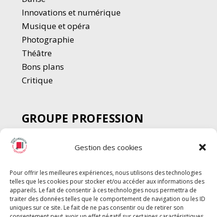
Innovations et numérique
Musique et opéra
Photographie
Thé
â
tre
Bons plans
Critique
GROUPE PROFESSION
SPECTACLE
Gestion des cookies
Chèque Intermittents
Henotes
Pour offrir les meilleures expériences, nous utilisons des technologies
Chèque Compta
telles que les cookies pour stocker et/ou accéder aux informations des
Chèque Emploi Spectacle
appareils. Le fait de consentir à ces technologies nous permettra de
traiter des données telles que le comportement de navigation ou les ID
G-Pods
uniques sur ce site. Le fait de ne pas consentir ou de retirer son
consentement peut avoir un effet négatif sur certaines caractéristiques