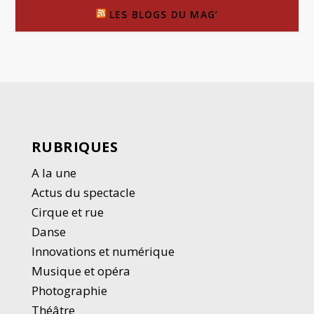
LES BLOGS DU MAG’
RUBRIQUES
A la une
Actus du spectacle
Cirque et rue
Danse
Innovations et numérique
Musique et opéra
Photographie
Thé
â
tre