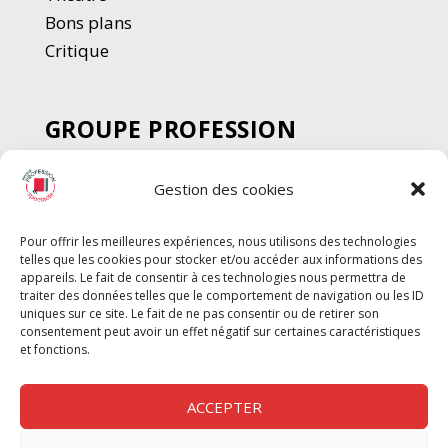
Bons plans
Critique
GROUPE PROFESSION
SPECTACLE
Gestion des cookies
Chèque Intermittents
Henotes
Pour offrir les meilleures expériences, nous utilisons des technologies
Chèque Compta
telles que les cookies pour stocker et/ou accéder aux informations des
Chèque Emploi Spectacle
appareils. Le fait de consentir à ces technologies nous permettra de
traiter des données telles que le comportement de navigation ou les ID
G-Pods
uniques sur ce site. Le fait de ne pas consentir ou de retirer son
consentement peut avoir un effet négatif sur certaines caractéristiques
Profession Audio-visuel
Suivre
Suivre
et fonctions.
Le Cahier Pro
ACCEPTER