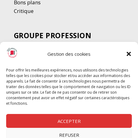
Bons plans
Critique
GROUPE PROFESSION
SPECTACLE
Gestion des cookies
Chèque Intermittents
Henotes
Pour offrir les meilleures expériences, nous utilisons des technologies
Chèque Compta
telles que les cookies pour stocker et/ou accéder aux informations des
Chèque Emploi Spectacle
appareils. Le fait de consentir à ces technologies nous permettra de
traiter des données telles que le comportement de navigation ou les ID
G-Pods
uniques sur ce site. Le fait de ne pas consentir ou de retirer son
consentement peut avoir un effet négatif sur certaines caractéristiques
Profession Audio-visuel
Suivre
Suivre
et fonctions.
Le Cahier Pro
ACCEPTER
REFUSER