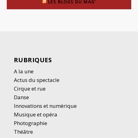
LES BLOGS DU MAG’
RUBRIQUES
A la une
Actus du spectacle
Cirque et rue
Danse
Innovations et numérique
Musique et opéra
Photographie
Thé
â
tre