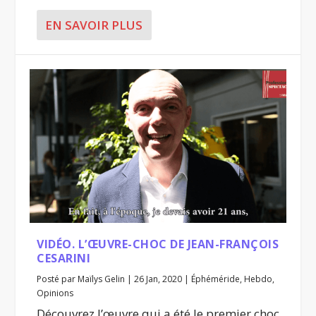
EN SAVOIR PLUS
VIDÉO. L’ŒUVRE-CHOC DE JEAN-FRANÇOIS
CESARINI
Posté par
Maïlys Gelin
|
26 Jan, 2020
|
Éphéméride
,
Hebdo
,
Opinions
Découvrez l’œuvre qui a été le premier choc