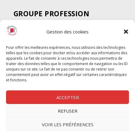
GROUPE PROFESSION
SPECTACLE
Gestion des cookies
Chèque Intermittents
Henotes
Pour offrir les meilleures expériences, nous utilisons des technologies
Chèque Compta
telles que les cookies pour stocker et/ou accéder aux informations des
Chèque Emploi Spectacle
appareils. Le fait de consentir à ces technologies nous permettra de
traiter des données telles que le comportement de navigation ou les ID
G-Pods
uniques sur ce site. Le fait de ne pas consentir ou de retirer son
consentement peut avoir un effet négatif sur certaines caractéristiques
Profession Audio-visuel
Suivre
Suivre
et fonctions.
Le Cahier Pro
ACCEPTER
REFUSER
Nous contacter
VOIR LES PRÉFÉRENCES
Politique de confidentilité