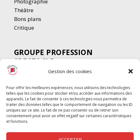
Photographie
Thé
â
tre
Bons plans
Critique
GROUPE PROFESSION
SPECTACLE
Gestion des cookies
Chèque Intermittents
Henotes
Pour offrir les meilleures expériences, nous utilisons des technologies
Chèque Compta
telles que les cookies pour stocker et/ou accéder aux informations des
Chèque Emploi Spectacle
appareils. Le fait de consentir à ces technologies nous permettra de
traiter des données telles que le comportement de navigation ou les ID
G-Pods
uniques sur ce site. Le fait de ne pas consentir ou de retirer son
consentement peut avoir un effet négatif sur certaines caractéristiques
Profession Audio-visuel
Suivre
Suivre
et fonctions.
Le Cahier Pro
ACCEPTER