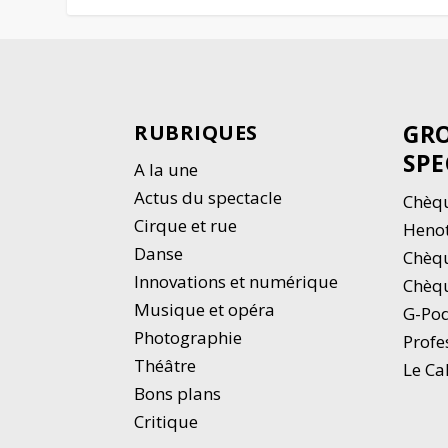
GRO
RUBRIQUES
SPE
A la une
Actus du spectacle
Chèqu
Cirque et rue
Heno
Danse
Chèq
Innovations et numérique
Chèqu
Musique et opéra
G-Po
Photographie
Profe
Thé
â
tre
Le Ca
Bons plans
Critique