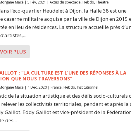
Morgane Macé
|
5 Fév, 2021
|
Actus du spectacle
,
Hebdo
,
Théâtre
dans l’éco-quartier Heudelet à Dijon, la Halle 38 est une
e caserne militaire acquise par la ville de Dijon en 2015 
itée en lieu de résidences. La structure accueille près d’u
d’artistes,...
AVOIR PLUS
AILLOT : “LA CULTURE EST L’UNE DES RÉPONSES À LA
TION QUE NOUS TRAVERSONS”
Morgane Macé
|
4 Déc, 2020
|
France
,
Hebdo
,
Institutionnel
tic de la situation artistique et des défis socio-culturels
relever les collectivités territoriales, pendant et après la 
y Gaillot. Eddy Gaillot est vice-président de la Fédératio
e des...