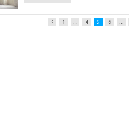
1
…
4
5
6
…