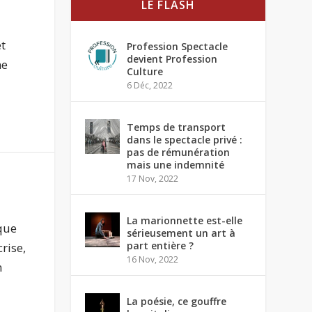
LE FLASH
et
Profession Spectacle
devient Profession
ne
Culture
6 Déc, 2022
Temps de transport
dans le spectacle privé :
pas de rémunération
mais une indemnité
17 Nov, 2022
La marionnette est-elle
 que
sérieusement un art à
part entière ?
crise,
16 Nov, 2022
n
La poésie, ce gouffre