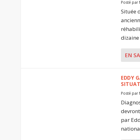
Posté par
Située 
ancienn
réhabil
dizaine 
EN S
EDDY G
SITUA
Posté par
Diagnos
devront 
par Edd
national