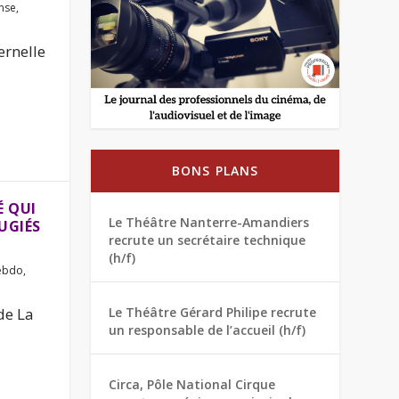
nse
,
ernelle
BONS PLANS
É QUI
Le Théâtre Nanterre-Amandiers
UGIÉS
recrute un secrétaire technique
(h/f)
ebdo
,
de La
Le Théâtre Gérard Philipe recrute
un responsable de l’accueil (h/f)
Circa, Pôle National Cirque