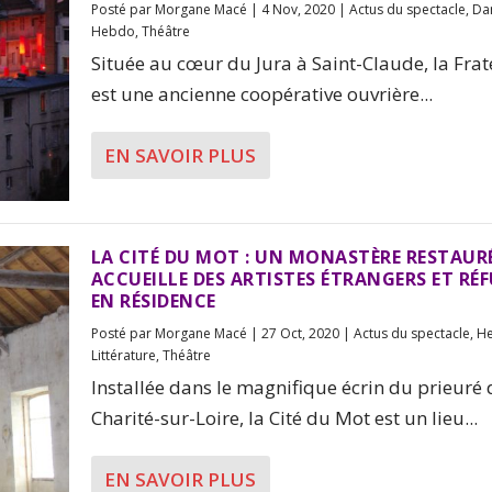
Posté par
Morgane Macé
|
4 Nov, 2020
|
Actus du spectacle
,
Da
Hebdo
,
Théâtre
Située au cœur du Jura à Saint-Claude, la Frat
est une ancienne coopérative ouvrière...
EN SAVOIR PLUS
LA CITÉ DU MOT : UN MONASTÈRE RESTAUR
ACCUEILLE DES ARTISTES ÉTRANGERS ET RÉF
EN RÉSIDENCE
Posté par
Morgane Macé
|
27 Oct, 2020
|
Actus du spectacle
,
H
Littérature
,
Théâtre
Installée dans le magnifique écrin du prieuré 
Charité-sur-Loire, la Cité du Mot est un lieu...
EN SAVOIR PLUS