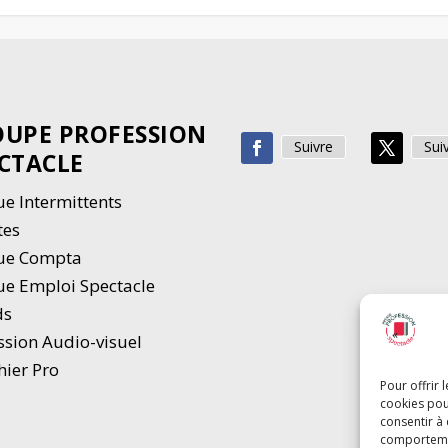
UPE PROFESSION
Suivre
Sui
CTACLE
e Intermittents
tes
ue Compta
e Emploi Spectacle
ds
ssion Audio-visuel
hier Pro
Pour offrir 
cookies pou
consentir à
comportement