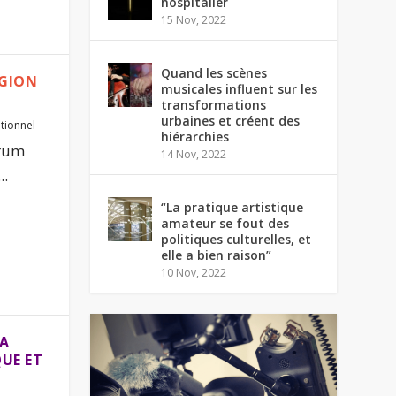
hospitalier
15 Nov, 2022
Quand les scènes
ÉGION
musicales influent sur les
transformations
urbaines et créent des
utionnel
hiérarchies
orum
14 Nov, 2022
..
“La pratique artistique
amateur se fout des
politiques culturelles, et
elle a bien raison”
10 Nov, 2022
LA
QUE ET