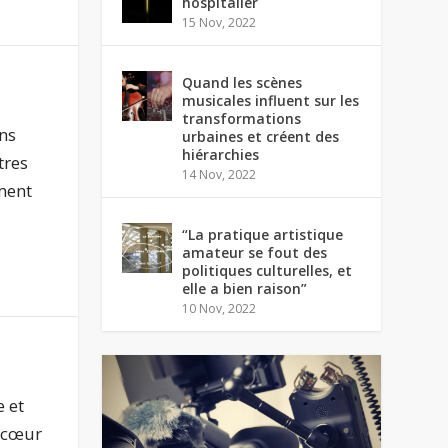
hospitalier
15 Nov, 2022
Quand les scènes
musicales influent sur les
transformations
ans
urbaines et créent des
hiérarchies
tres
14 Nov, 2022
mment
“La pratique artistique
amateur se fout des
politiques culturelles, et
elle a bien raison”
10 Nov, 2022
e et
e cœur