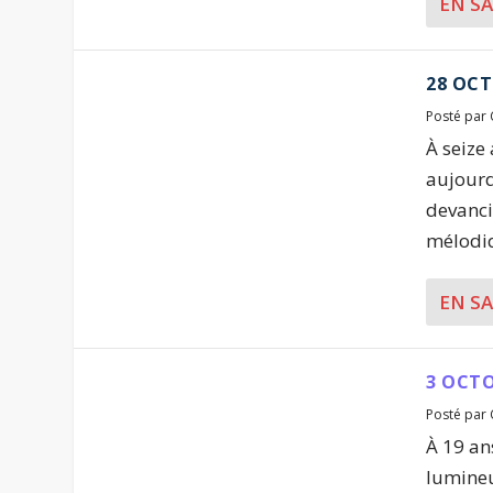
EN S
28 OCTO
Posté par
À seize
aujourd
devanci
mélodiq
EN S
3 OCTO
Posté par
À 19 an
lumineu