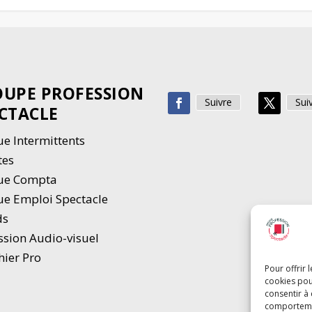
UPE PROFESSION
Suivre
Sui
CTACLE
e Intermittents
tes
ue Compta
e Emploi Spectacle
ds
ssion Audio-visuel
hier Pro
Pour offrir 
cookies pou
consentir à
comportement