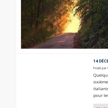
14 DÉC
Posté par
Quelque
sixième
italian
pour le