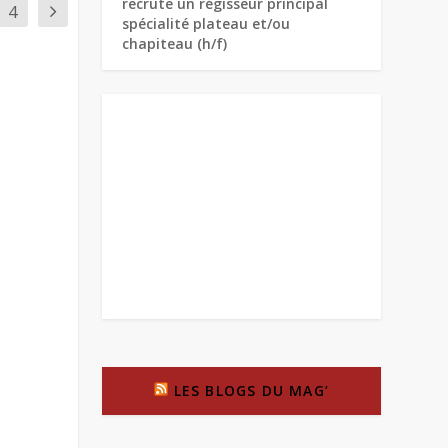
recrute un régisseur principal
4
spécialité plateau et/ou
chapiteau (h/f)
LES BLOGS DU MAG’