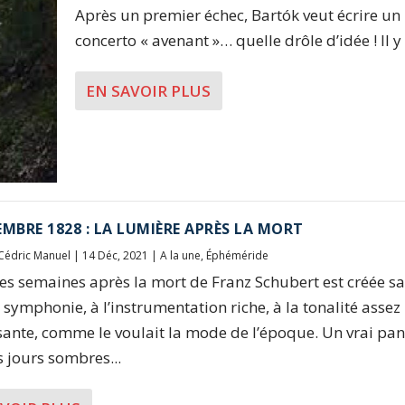
Après un premier échec, Bartók veut écrire un
concerto « avenant »… quelle drôle d’idée ! Il y 
EN SAVOIR PLUS
EMBRE 1828 : LA LUMIÈRE APRÈS LA MORT
Cédric Manuel
|
14 Déc, 2021
|
A la une
,
Éphéméride
s semaines après la mort de Franz Schubert est créée s
 symphonie, à l’instrumentation riche, à la tonalité assez
isante, comme le voulait la mode de l’époque. Un vrai p
s jours sombres...