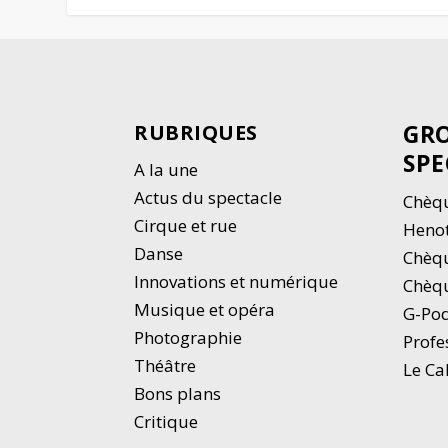
GRO
RUBRIQUES
SPE
A la une
Actus du spectacle
Chèqu
Cirque et rue
Heno
Danse
Chèq
Innovations et numérique
Chèqu
Musique et opéra
G-Po
Photographie
Profe
Thé
â
tre
Le Ca
Bons plans
Critique