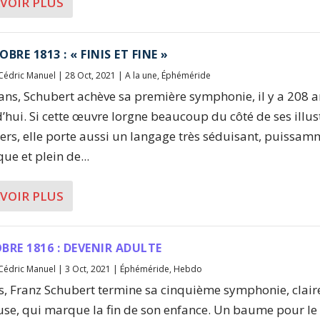
AVOIR PLUS
BRE 1813 : « FINIS ET FINE »
Cédric Manuel
|
28 Oct, 2021
|
A la une
,
Éphéméride
 ans, Schubert achève sa première symphonie, il y a 208 
’hui. Si cette œuvre lorgne beaucoup du côté de ses illus
ers, elle porte aussi un langage très séduisant, puissa
ue et plein de...
AVOIR PLUS
BRE 1816 : DEVENIR ADULTE
Cédric Manuel
|
3 Oct, 2021
|
Éphéméride
,
Hebdo
s, Franz Schubert termine sa cinquième symphonie, clair
se, qui marque la fin de son enfance. Un baume pour l