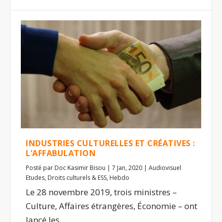
INDUSTRIES CULTURELLES ET CRÉATIVES :
L’AFFABULATION
Posté par
Doc Kasimir Bisou
|
7 Jan, 2020
|
Audiovisuel
Etudes
,
Droits culturels & ESS
,
Hebdo
Le 28 novembre 2019, trois ministres –
Culture, Affaires étrangères, Économie – ont
lancé les...