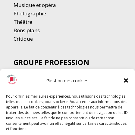
Musique et opéra
Photographie
Thé
â
tre
Bons plans
Critique
GROUPE PROFESSION
SPECTACLE
Gestion des cookies
Chèque Intermittents
Henotes
Pour offrir les meilleures expériences, nous utilisons des technologies
Chèque Compta
telles que les cookies pour stocker et/ou accéder aux informations des
appareils. Le fait de consentir à ces technologies nous permettra de
Chèque Emploi Spectacle
traiter des données telles que le comportement de navigation ou les ID
G-Pods
uniques sur ce site. Le fait de ne pas consentir ou de retirer son
consentement peut avoir un effet négatif sur certaines caractéristiques
Profession Audio-visuel
Suivre
Suivre
et fonctions.
Le Cahier Pro