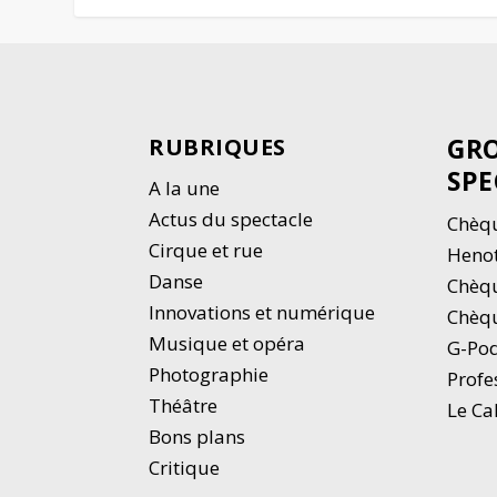
GRO
RUBRIQUES
SPE
A la une
Actus du spectacle
Chèqu
Cirque et rue
Heno
Danse
Chèq
Innovations et numérique
Chèqu
Musique et opéra
G-Po
Photographie
Profe
Thé
â
tre
Le Ca
Bons plans
Critique