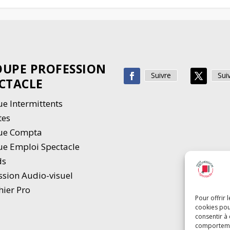
UPE PROFESSION
Suivre
Sui
CTACLE
e Intermittents
tes
ue Compta
e Emploi Spectacle
ds
ssion Audio-visuel
hier Pro
Pour offrir 
cookies pou
consentir à
comportement