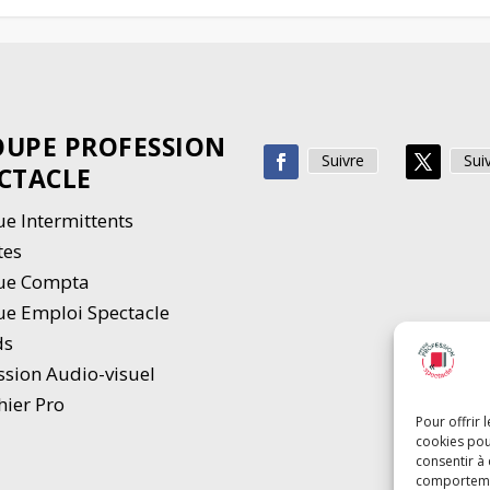
UPE PROFESSION
Suivre
Sui
CTACLE
e Intermittents
tes
ue Compta
e Emploi Spectacle
ds
ssion Audio-visuel
hier Pro
Pour offrir 
cookies pou
consentir à
comportement