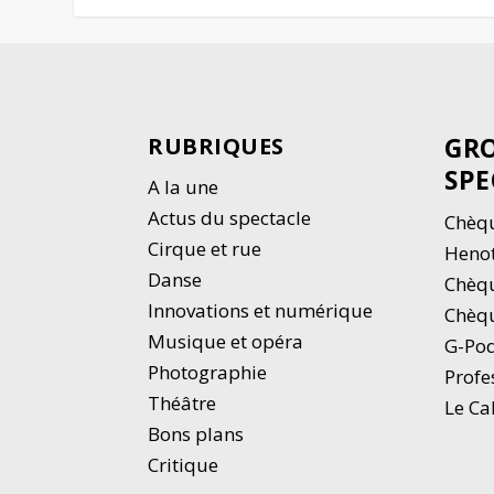
GRO
RUBRIQUES
SPE
A la une
Actus du spectacle
Chèqu
Cirque et rue
Heno
Danse
Chèq
Innovations et numérique
Chèqu
Musique et opéra
G-Po
Photographie
Profe
Thé
â
tre
Le Ca
Bons plans
Critique