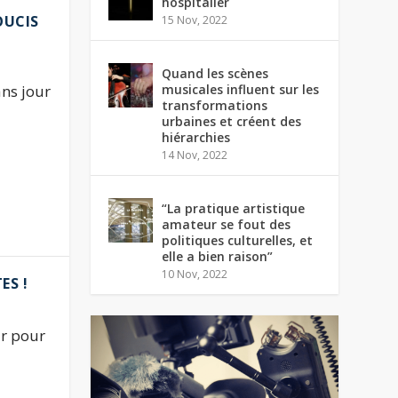
hospitalier
OUCIS
15 Nov, 2022
Quand les scènes
ns jour
musicales influent sur les
transformations
urbaines et créent des
hiérarchies
14 Nov, 2022
“La pratique artistique
amateur se fout des
politiques culturelles, et
elle a bien raison”
10 Nov, 2022
ES !
ur pour