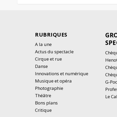
GRO
RUBRIQUES
SPE
A la une
Actus du spectacle
Chèqu
Cirque et rue
Heno
Danse
Chèq
Innovations et numérique
Chèqu
Musique et opéra
G-Po
Photographie
Profe
Thé
â
tre
Le Ca
Bons plans
Critique