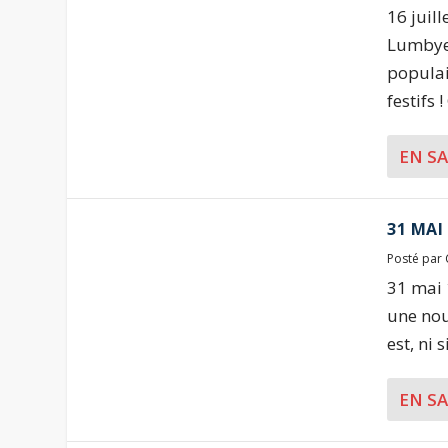
16 juil
Lumbye 
populai
festifs 
EN S
31 MAI
Posté par
31 mai 
une nou
est, ni s
EN S