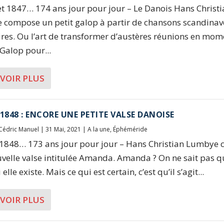
let 1847… 174 ans jour pour jour – Le Danois Hans Christ
compose un petit galop à partir de chansons scandinav
res. Ou l’art de transformer d’austères réunions en mom
! Galop pour...
AVOIR PLUS
 1848 : ENCORE UNE PETITE VALSE DANOISE
Cédric Manuel
|
31 Mai, 2021
|
A la une
,
Éphéméride
1848… 173 ans jour pour jour – Hans Christian Lumbye 
velle valse intitulée Amanda. Amanda ? On ne sait pas qu
i elle existe. Mais ce qui est certain, c’est qu’il s’agit...
AVOIR PLUS