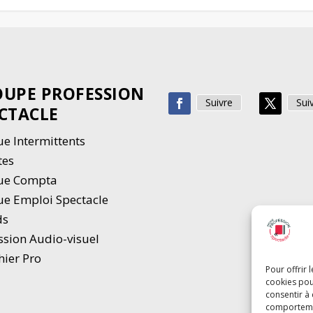
UPE PROFESSION
Suivre
Sui
CTACLE
e Intermittents
tes
ue Compta
e Emploi Spectacle
ds
ssion Audio-visuel
hier Pro
Pour offrir 
cookies pou
consentir à
comportement