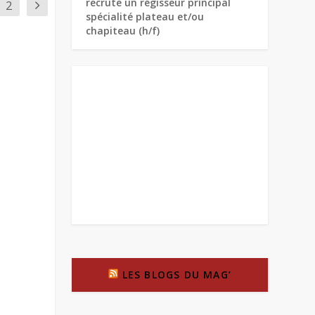
recrute un régisseur principal
2
spécialité plateau et/ou
chapiteau (h/f)
LES BLOGS DU MAG’