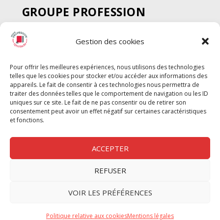
GROUPE PROFESSION
SPECTACLE
Gestion des cookies
Chèque Intermittents
Henotes
Pour offrir les meilleures expériences, nous utilisons des technologies
Chèque Compta
telles que les cookies pour stocker et/ou accéder aux informations des
Chèque Emploi Spectacle
appareils. Le fait de consentir à ces technologies nous permettra de
traiter des données telles que le comportement de navigation ou les ID
G-Pods
uniques sur ce site. Le fait de ne pas consentir ou de retirer son
consentement peut avoir un effet négatif sur certaines caractéristiques
Profession Audio-visuel
Suivre
Suivre
et fonctions.
Le Cahier Pro
ACCEPTER
REFUSER
Nous contacter
VOIR LES PRÉFÉRENCES
Politique de confidentilité
Politique relative aux cookies
Mentions légales