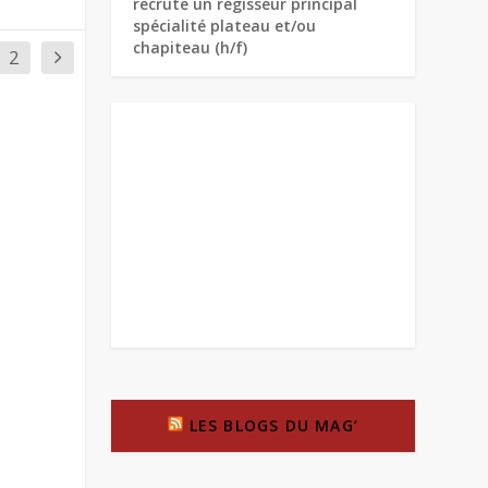
recrute un régisseur principal
spécialité plateau et/ou
chapiteau (h/f)
2
LES BLOGS DU MAG’