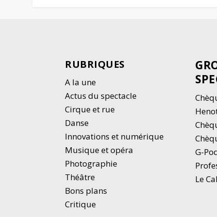
GRO
RUBRIQUES
SPE
A la une
Actus du spectacle
Chèqu
Cirque et rue
Heno
Danse
Chèq
Innovations et numérique
Chèqu
Musique et opéra
G-Po
Photographie
Profe
Thé
â
tre
Le Ca
Bons plans
Critique