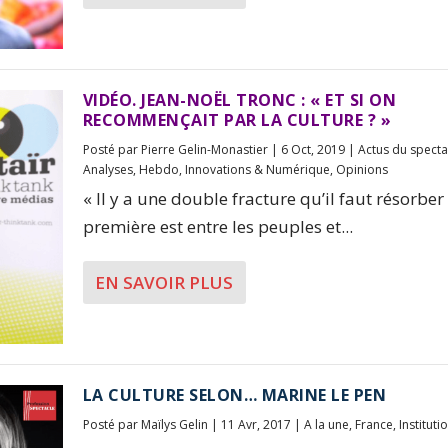
VIDÉO. JEAN-NOËL TRONC : « ET SI ON
RECOMMENÇAIT PAR LA CULTURE ? »
Posté par
Pierre Gelin-Monastier
|
6 Oct, 2019
|
Actus du specta
Analyses
,
Hebdo
,
Innovations & Numérique
,
Opinions
« Il y a une double fracture qu’il faut résorber 
première est entre les peuples et...
EN SAVOIR PLUS
LA CULTURE SELON… MARINE LE PEN
Posté par
Maïlys Gelin
|
11 Avr, 2017
|
A la une
,
France
,
Instituti