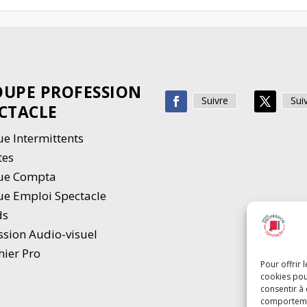
UPE PROFESSION
Suivre
Sui
CTACLE
e Intermittents
tes
ue Compta
e Emploi Spectacle
ds
ssion Audio-visuel
hier Pro
Pour offrir 
cookies pou
consentir à
comportement