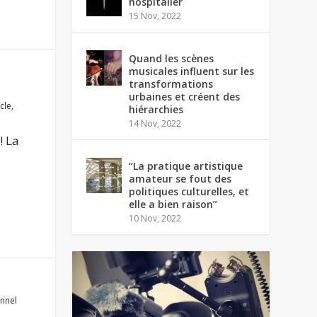
hospitalier
15 Nov, 2022
Quand les scènes
musicales influent sur les
transformations
urbaines et créent des
cle
,
hiérarchies
14 Nov, 2022
! La
“La pratique artistique
amateur se fout des
politiques culturelles, et
elle a bien raison”
10 Nov, 2022
onnel