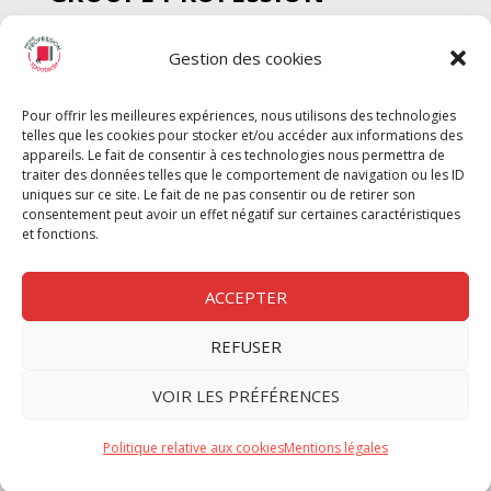
SPECTACLE
Gestion des cookies
Chèque Intermittents
Henotes
Pour offrir les meilleures expériences, nous utilisons des technologies
Chèque Compta
telles que les cookies pour stocker et/ou accéder aux informations des
Chèque Emploi Spectacle
appareils. Le fait de consentir à ces technologies nous permettra de
traiter des données telles que le comportement de navigation ou les ID
G-Pods
uniques sur ce site. Le fait de ne pas consentir ou de retirer son
consentement peut avoir un effet négatif sur certaines caractéristiques
Profession Audio-visuel
Suivre
Suivre
et fonctions.
Le Cahier Pro
ACCEPTER
REFUSER
Nous contacter
VOIR LES PRÉFÉRENCES
Politique de confidentilité
Politique relative aux cookies
Mentions légales