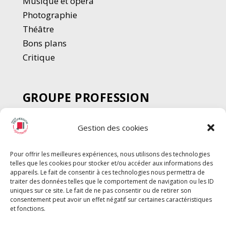
Musique et opéra
Photographie
Thé
â
tre
Bons plans
Critique
GROUPE PROFESSION
SPECTACLE
Gestion des cookies
Chèque Intermittents
Henotes
Pour offrir les meilleures expériences, nous utilisons des technologies
Chèque Compta
telles que les cookies pour stocker et/ou accéder aux informations des
Chèque Emploi Spectacle
appareils. Le fait de consentir à ces technologies nous permettra de
traiter des données telles que le comportement de navigation ou les ID
G-Pods
uniques sur ce site. Le fait de ne pas consentir ou de retirer son
consentement peut avoir un effet négatif sur certaines caractéristiques
Profession Audio-visuel
Suivre
Suivre
et fonctions.
Le Cahier Pro