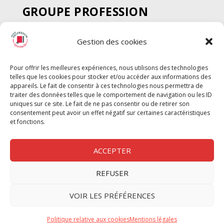
GROUPE PROFESSION
SPECTACLE
Gestion des cookies
Chèque Intermittents
Henotes
Pour offrir les meilleures expériences, nous utilisons des technologies
Chèque Compta
telles que les cookies pour stocker et/ou accéder aux informations des
Chèque Emploi Spectacle
appareils. Le fait de consentir à ces technologies nous permettra de
traiter des données telles que le comportement de navigation ou les ID
G-Pods
uniques sur ce site. Le fait de ne pas consentir ou de retirer son
consentement peut avoir un effet négatif sur certaines caractéristiques
Profession Audio-visuel
Suivre
Suivre
et fonctions.
Le Cahier Pro
ACCEPTER
REFUSER
Nous contacter
VOIR LES PRÉFÉRENCES
Politique de confidentilité
Politique relative aux cookies
Mentions légales