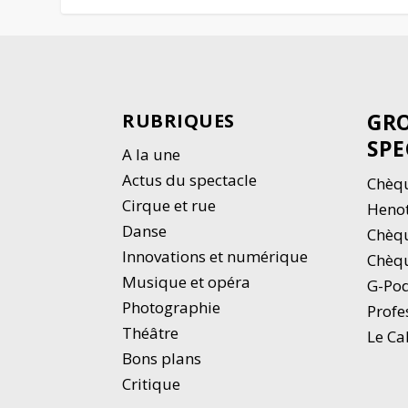
GRO
RUBRIQUES
SPE
A la une
Actus du spectacle
Chèqu
Cirque et rue
Heno
Danse
Chèq
Innovations et numérique
Chèqu
Musique et opéra
G-Po
Photographie
Profe
Thé
â
tre
Le Ca
Bons plans
Critique