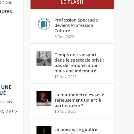
LE FLASH
inions
 après
Profession Spectacle
devient Profession
Culture
6 Déc, 2022
Temps de transport
dans le spectacle privé :
pas de rémunération
mais une indemnité
17 Nov, 2022
À UNE
UÉ
La marionnette est-elle
sérieusement un art à
inions
part entière ?
ne, dans
16 Nov, 2022
La poésie, ce gouffre