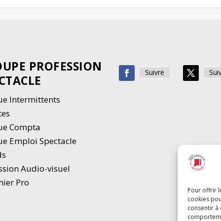
UPE PROFESSION
Suivre
Sui
CTACLE
e Intermittents
tes
ue Compta
e Emploi Spectacle
ds
ssion Audio-visuel
hier Pro
Pour offrir 
cookies pou
consentir à
comportement