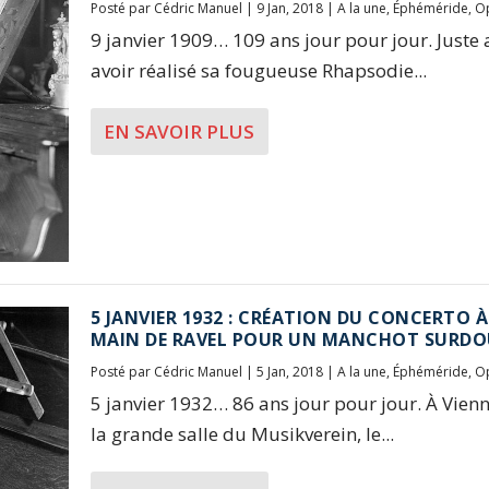
Posté par
Cédric Manuel
|
9 Jan, 2018
|
A la une
,
Éphéméride
,
Op
9 janvier 1909… 109 ans jour pour jour. Juste
avoir réalisé sa fougueuse Rhapsodie...
EN SAVOIR PLUS
5 JANVIER 1932 : CRÉATION DU CONCERTO 
MAIN DE RAVEL POUR UN MANCHOT SURDO
Posté par
Cédric Manuel
|
5 Jan, 2018
|
A la une
,
Éphéméride
,
Op
5 janvier 1932… 86 ans jour pour jour. À Vien
la grande salle du Musikverein, le...