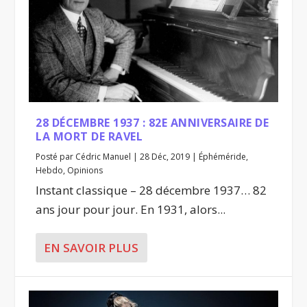
28 DÉCEMBRE 1937 : 82E ANNIVERSAIRE DE
LA MORT DE RAVEL
Posté par
Cédric Manuel
|
28 Déc, 2019
|
Éphéméride
,
Hebdo
,
Opinions
Instant classique – 28 décembre 1937… 82
ans jour pour jour. En 1931, alors...
EN SAVOIR PLUS