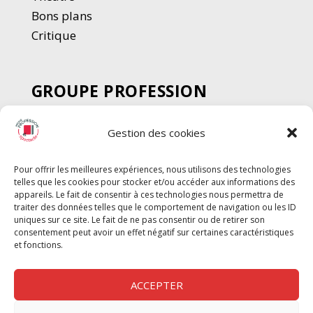
Bons plans
Critique
GROUPE PROFESSION
SPECTACLE
Gestion des cookies
Chèque Intermittents
Henotes
Pour offrir les meilleures expériences, nous utilisons des technologies
Chèque Compta
telles que les cookies pour stocker et/ou accéder aux informations des
Chèque Emploi Spectacle
appareils. Le fait de consentir à ces technologies nous permettra de
traiter des données telles que le comportement de navigation ou les ID
G-Pods
uniques sur ce site. Le fait de ne pas consentir ou de retirer son
consentement peut avoir un effet négatif sur certaines caractéristiques
Profession Audio-visuel
Suivre
Suivre
et fonctions.
Le Cahier Pro
ACCEPTER