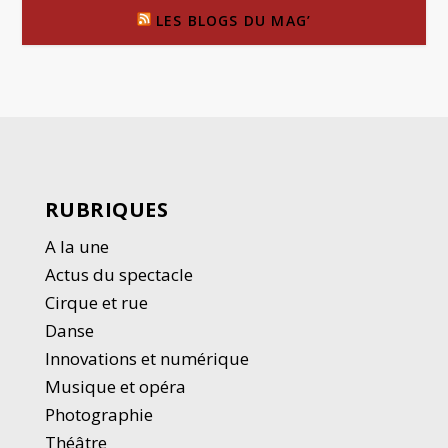
LES BLOGS DU MAG’
RUBRIQUES
A la une
Actus du spectacle
Cirque et rue
Danse
Innovations et numérique
Musique et opéra
Photographie
Thé
â
tre