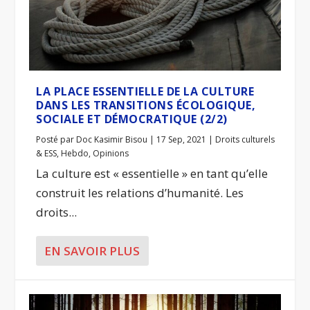
LA PLACE ESSENTIELLE DE LA CULTURE
DANS LES TRANSITIONS ÉCOLOGIQUE,
SOCIALE ET DÉMOCRATIQUE (2/2)
Posté par
Doc Kasimir Bisou
|
17 Sep, 2021
|
Droits culturels
& ESS
,
Hebdo
,
Opinions
La culture est « essentielle » en tant qu’elle
construit les relations d’humanité. Les
droits...
EN SAVOIR PLUS