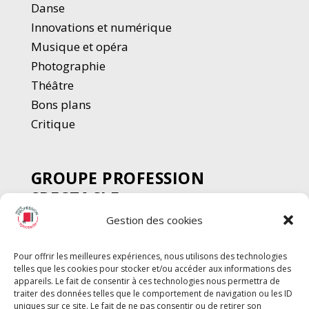
Danse
Innovations et numérique
Musique et opéra
Photographie
Thé
â
tre
Bons plans
Critique
GROUPE PROFESSION
SPECTACLE
Gestion des cookies
Chèque Intermittents
Henotes
Pour offrir les meilleures expériences, nous utilisons des technologies
Chèque Compta
telles que les cookies pour stocker et/ou accéder aux informations des
Chèque Emploi Spectacle
appareils. Le fait de consentir à ces technologies nous permettra de
traiter des données telles que le comportement de navigation ou les ID
G-Pods
uniques sur ce site. Le fait de ne pas consentir ou de retirer son