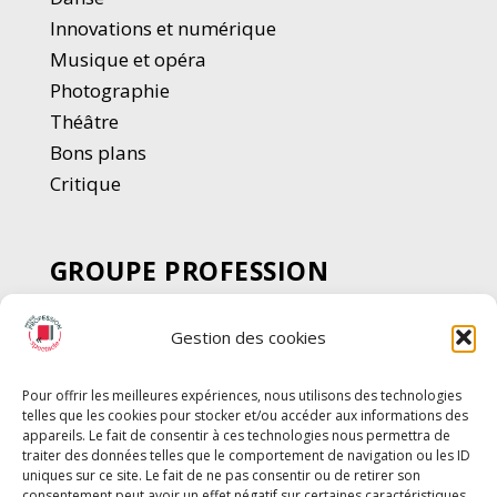
Innovations et numérique
Musique et opéra
Photographie
Thé
â
tre
Bons plans
Critique
GROUPE PROFESSION
SPECTACLE
Gestion des cookies
Chèque Intermittents
Henotes
Pour offrir les meilleures expériences, nous utilisons des technologies
Chèque Compta
telles que les cookies pour stocker et/ou accéder aux informations des
Chèque Emploi Spectacle
appareils. Le fait de consentir à ces technologies nous permettra de
traiter des données telles que le comportement de navigation ou les ID
G-Pods
uniques sur ce site. Le fait de ne pas consentir ou de retirer son
consentement peut avoir un effet négatif sur certaines caractéristiques