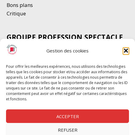
Bons plans
Critique
GROUPE PROFESSION SPECTACLE
Chèque Intermittents
Gestion des cookies
Henotes
Chèque Compta
Pour offrir les meilleures expériences, nous utilisons des technologies
telles que les cookies pour stocker et/ou accéder aux informations des
Chèque Emploi Spectacle
appareils. Le fait de consentir à ces technologies nous permettra de
G-Pods
traiter des données telles que le comportement de navigation ou les ID
uniques sur ce site. Le fait de ne pas consentir ou de retirer son
Profession Audio-visuel
Suivre
Suivre
consentement peut avoir un effet négatif sur certaines caractéristiques
Le Cahier Pro
et fonctions.
ACCEPTER
REFUSER