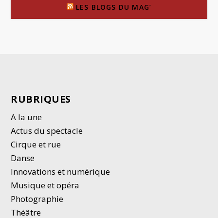
LES BLOGS DU MAG’
RUBRIQUES
A la une
Actus du spectacle
Cirque et rue
Danse
Innovations et numérique
Musique et opéra
Photographie
Thé
â
tre