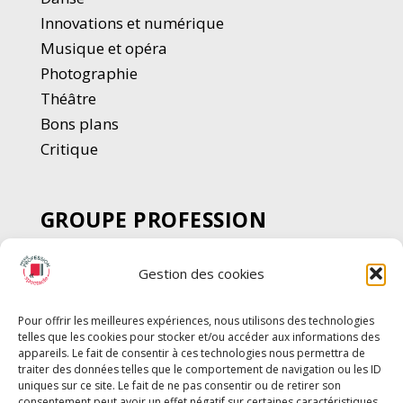
Innovations et numérique
Musique et opéra
Photographie
Thé
â
tre
Bons plans
Critique
GROUPE PROFESSION
SPECTACLE
Gestion des cookies
Chèque Intermittents
Henotes
Pour offrir les meilleures expériences, nous utilisons des technologies
Chèque Compta
telles que les cookies pour stocker et/ou accéder aux informations des
Chèque Emploi Spectacle
appareils. Le fait de consentir à ces technologies nous permettra de
traiter des données telles que le comportement de navigation ou les ID
G-Pods
uniques sur ce site. Le fait de ne pas consentir ou de retirer son
consentement peut avoir un effet négatif sur certaines caractéristiques