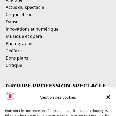
Actus du spectacle
Cirque et rue
Danse
Innovations et numérique
Musique et opéra
Photographie
Thé
â
tre
Bons plans
Critique
GROUPE PROFESSION SPECTACLE
Chèque Intermittents
Gestion des cookies
Henotes
Chèque Compta
Pour offrir les meilleures expériences, nous utilisons des technologies
telles que les cookies pour stocker et/ou accéder aux informations des