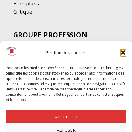
Bons plans
Critique
GROUPE PROFESSION
SPECTACLE
Gestion des cookies
Chèque Intermittents
Henotes
Pour offrir les meilleures expériences, nous utilisons des technologies
Chèque Compta
telles que les cookies pour stocker et/ou accéder aux informations des
Chèque Emploi Spectacle
appareils. Le fait de consentir à ces technologies nous permettra de
traiter des données telles que le comportement de navigation ou les ID
G-Pods
uniques sur ce site. Le fait de ne pas consentir ou de retirer son
consentement peut avoir un effet négatif sur certaines caractéristiques
Profession Audio-visuel
Suivre
Suivre
et fonctions.
Le Cahier Pro
ACCEPTER
REFUSER