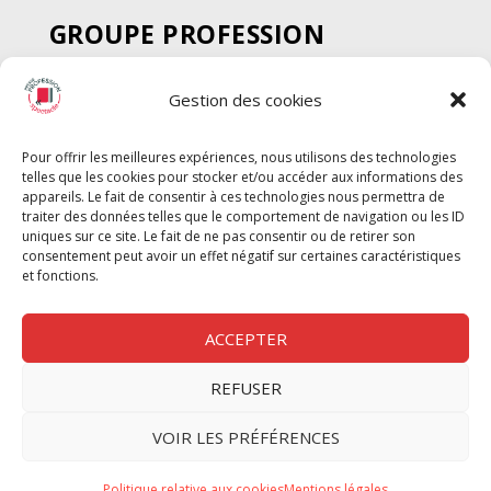
GROUPE PROFESSION
SPECTACLE
Gestion des cookies
Chèque Intermittents
Henotes
Pour offrir les meilleures expériences, nous utilisons des technologies
Chèque Compta
telles que les cookies pour stocker et/ou accéder aux informations des
Chèque Emploi Spectacle
appareils. Le fait de consentir à ces technologies nous permettra de
traiter des données telles que le comportement de navigation ou les ID
G-Pods
uniques sur ce site. Le fait de ne pas consentir ou de retirer son
consentement peut avoir un effet négatif sur certaines caractéristiques
Profession Audio-visuel
Suivre
Suivre
et fonctions.
Le Cahier Pro
ACCEPTER
REFUSER
Nous contacter
VOIR LES PRÉFÉRENCES
Politique de confidentilité
Politique relative aux cookies
Mentions légales