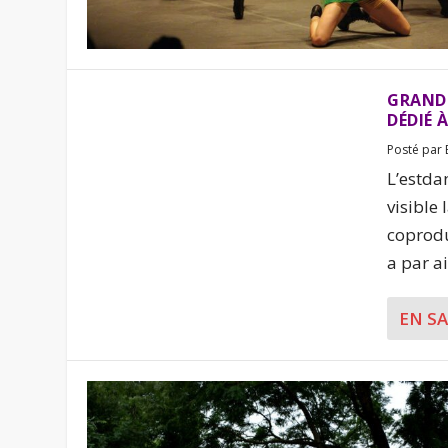
GRAND-
DÉDIÉ 
Posté par
L’estda
visible
coprodu
a par ai
EN S