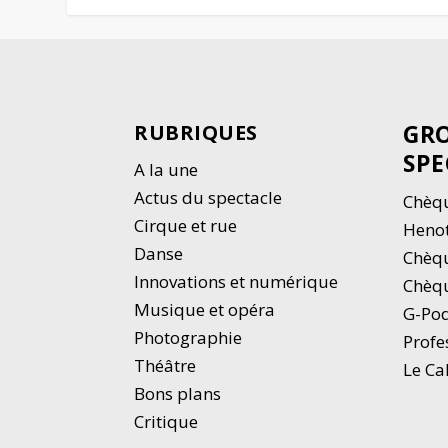
GRO
RUBRIQUES
SPE
A la une
Actus du spectacle
Chèqu
Cirque et rue
Heno
Danse
Chèq
Innovations et numérique
Chèqu
Musique et opéra
G-Po
Photographie
Profe
Thé
â
tre
Le Ca
Bons plans
Critique