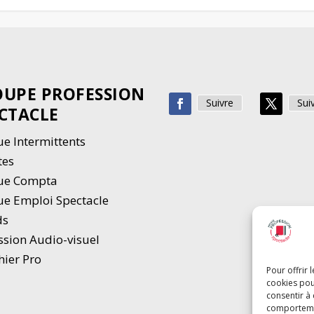
UPE PROFESSION
Suivre
Sui
CTACLE
e Intermittents
tes
ue Compta
e Emploi Spectacle
ds
ssion Audio-visuel
hier Pro
Pour offrir 
cookies pou
consentir à
comportement