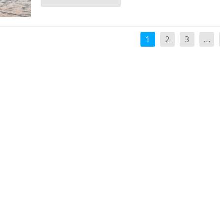
1
2
3
…