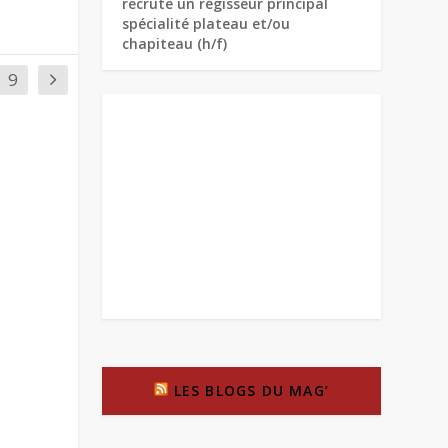
recrute un régisseur principal
spécialité plateau et/ou
chapiteau (h/f)
9
LES BLOGS DU MAG’