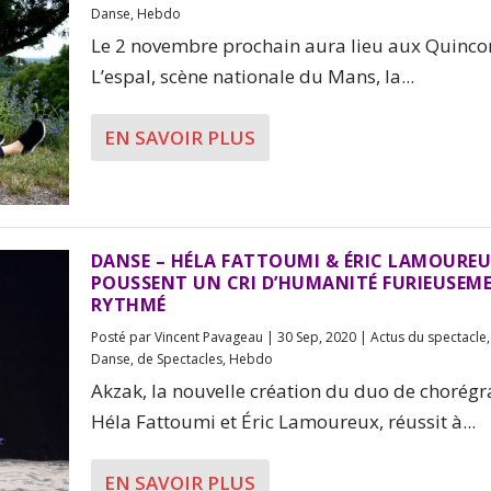
Danse
,
Hebdo
Le 2 novembre prochain aura lieu aux Quinco
L’espal, scène nationale du Mans, la...
EN SAVOIR PLUS
DANSE – HÉLA FATTOUMI & ÉRIC LAMOURE
POUSSENT UN CRI D’HUMANITÉ FURIEUSEM
RYTHMÉ
Posté par
Vincent Pavageau
|
30 Sep, 2020
|
Actus du spectacle
Danse
,
de Spectacles
,
Hebdo
Akzak, la nouvelle création du duo de chorég
Héla Fattoumi et Éric Lamoureux, réussit à...
EN SAVOIR PLUS