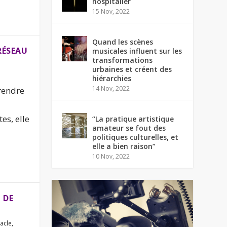
hospitalier
15 Nov, 2022
Quand les scènes
RÉSEAU
musicales influent sur les
transformations
urbaines et créent des
hiérarchies
14 Nov, 2022
 rendre
es, elle
“La pratique artistique
amateur se fout des
politiques culturelles, et
elle a bien raison”
10 Nov, 2022
 DE
acle
,