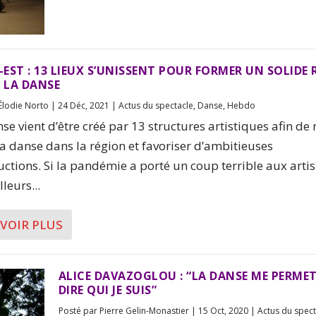
EST : 13 LIEUX S’UNISSENT POUR FORMER UN SOLIDE 
À LA DANSE
Élodie Norto
|
24 Déc, 2021
|
Actus du spectacle
,
Danse
,
Hebdo
nse vient d’être créé par 13 structures artistiques afin de
 la danse dans la région et favoriser d’ambitieuses
ctions. Si la pandémie a porté un coup terrible aux artist
lleurs...
AVOIR PLUS
ALICE DAVAZOGLOU : “LA DANSE ME PERMET
DIRE QUI JE SUIS”
Posté par
Pierre Gelin-Monastier
|
15 Oct, 2020
|
Actus du spect