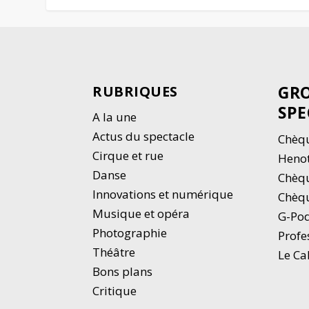
GRO
RUBRIQUES
SPE
A la une
Actus du spectacle
Chèqu
Cirque et rue
Heno
Danse
Chèq
Innovations et numérique
Chèqu
Musique et opéra
G-Po
Photographie
Profe
Thé
â
tre
Le Ca
Bons plans
Critique