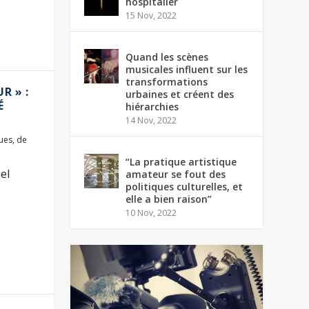
hospitalier
15 Nov, 2022
Quand les scènes
musicales influent sur les
transformations
R » :
urbaines et créent des
É
hiérarchies
14 Nov, 2022
ques
,
de
“La pratique artistique
el
amateur se fout des
politiques culturelles, et
elle a bien raison”
10 Nov, 2022