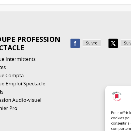
UPE PROFESSION
Suivre
Sui
CTACLE
e Intermittents
tes
ue Compta
e Emploi Spectacle
ds
ssion Audio-visuel
hier Pro
Pour offrir 
cookies pou
consentir à
comportement