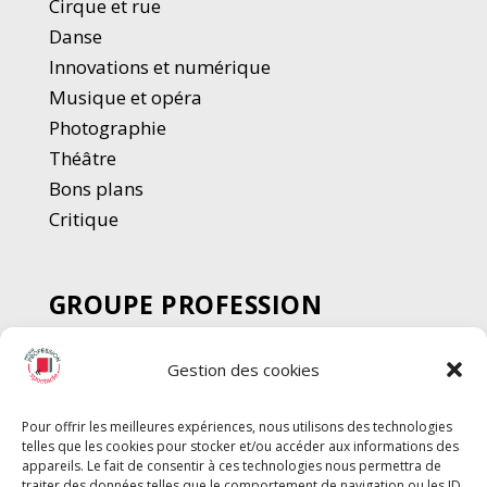
Cirque et rue
Danse
Innovations et numérique
Musique et opéra
Photographie
Thé
â
tre
Bons plans
Critique
GROUPE PROFESSION
SPECTACLE
Gestion des cookies
Chèque Intermittents
Henotes
Pour offrir les meilleures expériences, nous utilisons des technologies
Chèque Compta
telles que les cookies pour stocker et/ou accéder aux informations des
Chèque Emploi Spectacle
appareils. Le fait de consentir à ces technologies nous permettra de
traiter des données telles que le comportement de navigation ou les ID