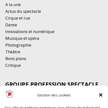
A la une
Actus du spectacle
Cirque et rue
Danse
Innovations et numérique
Musique et opéra
Photographie
Thé
â
tre
Bons plans
Critique
GROUPE PROFESSION SPECTACLE
Chèque Intermittents
Gestion des cookies
Henotes
Chèque Compta
Pour offrir les meilleures expériences, nous utilisons des technologies