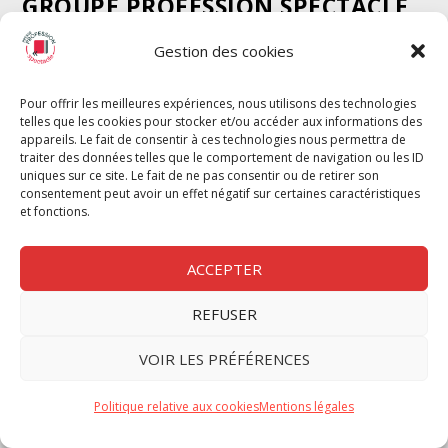
GROUPE PROFESSION SPECTACLE
Chèque Intermittents
Gestion des cookies
Henotes
Chèque Compta
Pour offrir les meilleures expériences, nous utilisons des technologies
telles que les cookies pour stocker et/ou accéder aux informations des
Chèque Emploi Spectacle
appareils. Le fait de consentir à ces technologies nous permettra de
G-Pods
traiter des données telles que le comportement de navigation ou les ID
uniques sur ce site. Le fait de ne pas consentir ou de retirer son
Profession Audio-visuel
Suivre
Suivre
consentement peut avoir un effet négatif sur certaines caractéristiques
Le Cahier Pro
et fonctions.
ACCEPTER
REFUSER
Nous contacter
VOIR LES PRÉFÉRENCES
Politique de confidentilité
Politique relative aux cookies
Mentions légales