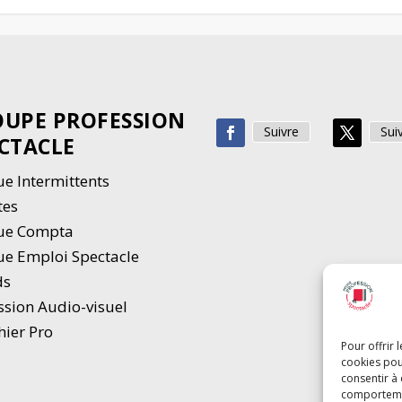
UPE PROFESSION
Suivre
Sui
CTACLE
e Intermittents
tes
ue Compta
e Emploi Spectacle
ds
ssion Audio-visuel
hier Pro
Pour offrir 
cookies pou
consentir à
comportement