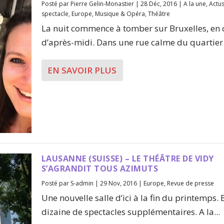
Posté par
Pierre Gelin-Monastier
|
28 Déc, 2016
|
A la une
,
Actu
spectacle
,
Europe
,
Musique & Opéra
,
Théâtre
La nuit commence à tomber sur Bruxelles, en c
d’après-midi. Dans une rue calme du quartier.
EN SAVOIR PLUS
LAUSANNE (SUISSE) – LE THÉÂTRE DE VIDY
S’AGRANDIT TOUS AZIMUTS
Posté par
S-admin
|
29 Nov, 2016
|
Europe
,
Revue de presse
Une nouvelle salle d’ici à la fin du printemps. 
dizaine de spectacles supplémentaires. A la...