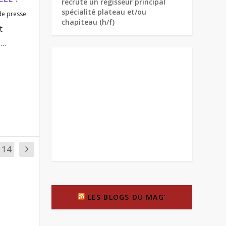
recrute un régisseur principal
spécialité plateau et/ou
de presse
chapiteau (h/f)
t
..
14
LES BLOGS DU MAG’