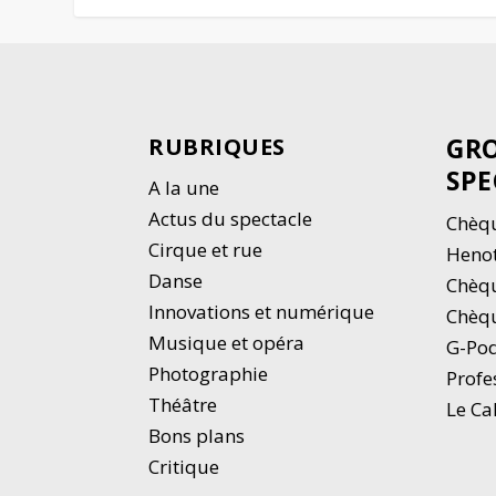
GRO
RUBRIQUES
SPE
A la une
Actus du spectacle
Chèqu
Cirque et rue
Heno
Danse
Chèq
Innovations et numérique
Chèqu
Musique et opéra
G-Po
Photographie
Profe
Thé
â
tre
Le Ca
Bons plans
Critique