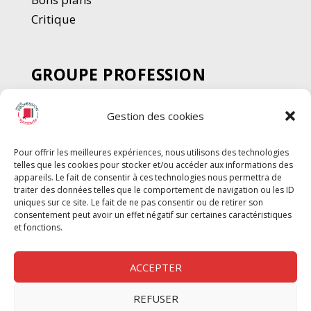
Critique
GROUPE PROFESSION
SPECTACLE
Gestion des cookies
Chèque Intermittents
Henotes
Pour offrir les meilleures expériences, nous utilisons des technologies
Chèque Compta
telles que les cookies pour stocker et/ou accéder aux informations des
Chèque Emploi Spectacle
appareils. Le fait de consentir à ces technologies nous permettra de
traiter des données telles que le comportement de navigation ou les ID
G-Pods
uniques sur ce site. Le fait de ne pas consentir ou de retirer son
consentement peut avoir un effet négatif sur certaines caractéristiques
Profession Audio-visuel
Suivre
Suivre
et fonctions.
Le Cahier Pro
ACCEPTER
REFUSER