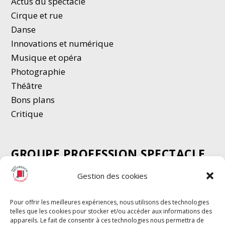
Actus du spectacle
Cirque et rue
Danse
Innovations et numérique
Musique et opéra
Photographie
Thé
â
tre
Bons plans
Critique
GROUPE PROFESSION SPECTACLE
Chèque Intermittents
Gestion des cookies
Henotes
Chèque Compta
Pour offrir les meilleures expériences, nous utilisons des technologies
telles que les cookies pour stocker et/ou accéder aux informations des
Chèque Emploi Spectacle
appareils. Le fait de consentir à ces technologies nous permettra de