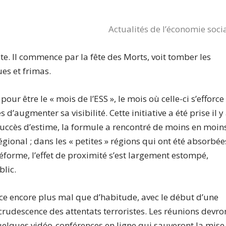
Actualités de l’économie soci
te. Il commence par la fête des Morts, voit tomber les
ues et frimas.
our être le « mois de l’ESS », le mois où celle-ci s’efforce
d’augmenter sa visibilité. Cette initiative a été prise il y
succès d’estime, la formule a rencontré de moins en moin
égional ; dans les « petites » régions qui ont été absorbée
éforme, l’effet de proximité s’est largement estompé,
blic.
 encore plus mal que d’habitude, avec le début d’une
crudescence des attentats terroristes. Les réunions devro
quelques vidéo-conférences en ligne qui sauveront la mise