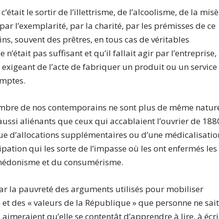
’était le sortir de l’illettrisme, de l’alcoolisme, de la mis
par l’exemplarité, par la charité, par les prémisses de ce
ains, souvent des prêtres, en tous cas de véritables
’était pas suffisant et qu’il fallait agir par l’entreprise,
t exigeant de l’acte de fabriquer un produit ou un service
omptes.
ombre de nos contemporains ne sont plus de même natur
aussi aliénants que ceux qui accablaient l’ouvrier de 188
 que d’allocations supplémentaires ou d’une médicalisatio
pation qui les sorte de l’impasse où les ont enfermés les
 l’hédonisme et du consumérisme.
 par la pauvreté des arguments utilisés pour mobiliser
ité et des « valeurs de la République » que personne ne sai
 aimeraient qu’elle se contentât d’apprendre à lire, à écri