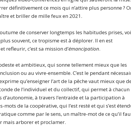
errer définitivement ce mois qui n’attire plus personne ? O
ître et briller de mille feux en 2021.
 coutume de conserver longtemps les habitudes prises, vo
lus souvent, ce tropisme est à déplorer. Il en est
t refleurir, c’est sa mission d’
émancipation
.
 modeste et ambitieux, qui sonne tellement mieux que les
’inclusion ou au vivre-ensemble. C’est le pendant nécessai
qui exprime qu’enseigner l’art de la pêche vaut mieux que d
éconde de l’individuel et du collectif, qui permet à chacun
d’autonomie, à travers l’entraide et la participation à
-mots de la coopérative, qui l’est resté et qui s’est éten
 pratique comme par le sens, un maître-mot de ce qu’il fau
r mais arborer et proclamer.