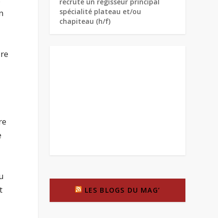
recrute un régisseur principal
spécialité plateau et/ou
n
chapiteau (h/f)
ire
re
e
du
t
LES BLOGS DU MAG’