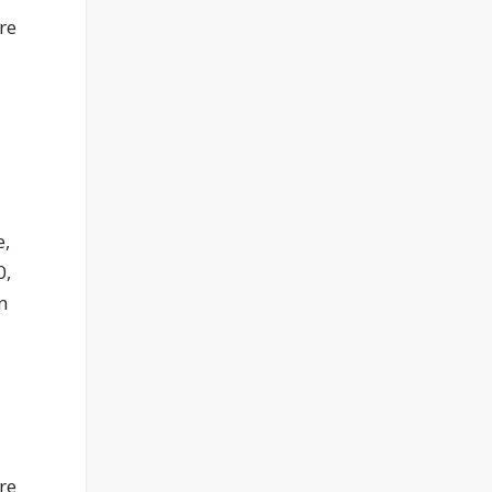
ère
e,
0,
n
t
re