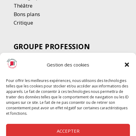
Thé
â
tre
Bons plans
Critique
GROUPE PROFESSION
SPECTACLE
Gestion des cookies
Chèque Intermittents
Henotes
Pour offrir les meilleures expériences, nous utilisons des technologies
Chèque Compta
telles que les cookies pour stocker et/ou accéder aux informations des
Chèque Emploi Spectacle
appareils. Le fait de consentir à ces technologies nous permettra de
traiter des données telles que le comportement de navigation ou les ID
G-Pods
uniques sur ce site. Le fait de ne pas consentir ou de retirer son
consentement peut avoir un effet négatif sur certaines caractéristiques
Profession Audio-visuel
Suivre
Suivre
et fonctions.
Le Cahier Pro
ACCEPTER