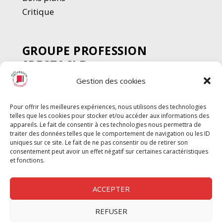
Critique
GROUPE PROFESSION
SPECTACLE
Gestion des cookies
Chèque Intermittents
Henotes
Pour offrir les meilleures expériences, nous utilisons des technologies
Chèque Compta
telles que les cookies pour stocker et/ou accéder aux informations des
Chèque Emploi Spectacle
appareils. Le fait de consentir à ces technologies nous permettra de
traiter des données telles que le comportement de navigation ou les ID
G-Pods
uniques sur ce site. Le fait de ne pas consentir ou de retirer son
consentement peut avoir un effet négatif sur certaines caractéristiques
Profession Audio-visuel
Suivre
Suivre
et fonctions.
Le Cahier Pro
ACCEPTER
REFUSER