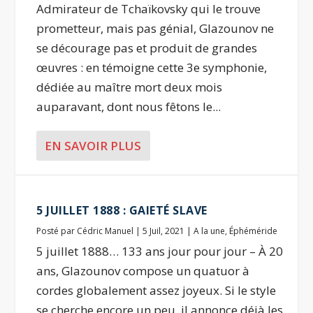
Admirateur de Tchaïkovsky qui le trouve
prometteur, mais pas génial, Glazounov ne
se décourage pas et produit de grandes
œuvres : en témoigne cette 3e symphonie,
dédiée au maître mort deux mois
auparavant, dont nous fêtons le...
EN SAVOIR PLUS
5 JUILLET 1888 : GAIETÉ SLAVE
Posté par
Cédric Manuel
|
5 Juil, 2021
|
A la une
,
Éphéméride
5 juillet 1888… 133 ans jour pour jour – À 20
ans, Glazounov compose un quatuor à
cordes globalement assez joyeux. Si le style
se cherche encore un peu, il annonce déjà les