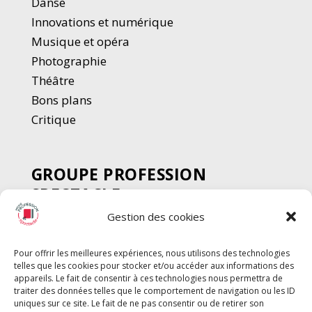
Danse
Innovations et numérique
Musique et opéra
Photographie
Thé
â
tre
Bons plans
Critique
GROUPE PROFESSION
SPECTACLE
Gestion des cookies
Chèque Intermittents
Henotes
Pour offrir les meilleures expériences, nous utilisons des technologies
Chèque Compta
telles que les cookies pour stocker et/ou accéder aux informations des
Chèque Emploi Spectacle
appareils. Le fait de consentir à ces technologies nous permettra de
traiter des données telles que le comportement de navigation ou les ID
G-Pods
uniques sur ce site. Le fait de ne pas consentir ou de retirer son