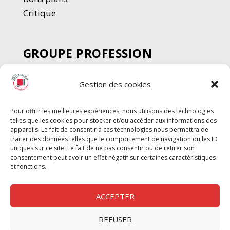
Critique
GROUPE PROFESSION
SPECTACLE
Gestion des cookies
Chèque Intermittents
Henotes
Pour offrir les meilleures expériences, nous utilisons des technologies
Chèque Compta
telles que les cookies pour stocker et/ou accéder aux informations des
Chèque Emploi Spectacle
appareils. Le fait de consentir à ces technologies nous permettra de
traiter des données telles que le comportement de navigation ou les ID
G-Pods
uniques sur ce site. Le fait de ne pas consentir ou de retirer son
consentement peut avoir un effet négatif sur certaines caractéristiques
Profession Audio-visuel
Suivre
Suivre
et fonctions.
Le Cahier Pro
ACCEPTER
REFUSER