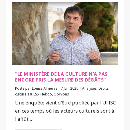
“LE MINISTÈRE DE LA CULTURE N’A PAS
ENCORE PRIS LA MESURE DES DÉGÂTS”
Posté par
Louise Alméras
|
7 Juil, 2020
|
Analyses
,
Droits
culturels & ESS
,
Hebdo
,
Opinions
Une enquête vient d’être publiée par l’UFISC
en ces temps où les acteurs culturels sont à
l’affût...